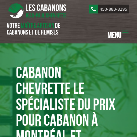
450-883-8295
Votre
maître artisan
de
cabanons et de remises
Cabanon
Chevrette le
spécialiste du prix
pour cabanon à
Montréal et