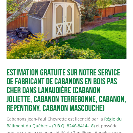
Estimation gratuite sur notre service
de fabricant de cabanons en bois pas
cher dans Lanaudière (cabanon
joliette, cabanon Terrebonne, cabanon,
Repentigny, cabanon Mascouche)
Cabanons Jean-Paul Chevrette est licencié par la
Régie du
Bâtiment du Québec – (R.B.Q: 8246-8414-18)
et possède
une assurance responsabilité de 2 millions. Appelez-nous