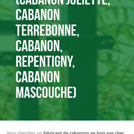
cabanon
Terrebonne,
cabanon,
Repentigny,
cabanon
Mascouche)
Vous cherchez un
fabricant de cabanons en bois pas cher