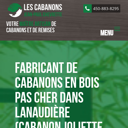
450-883-8295
Votre
maître artisan
de
cabanons et de remises
Fabricant de
cabanons en bois
pas cher dans
Lanaudière
(cabanon joliette,